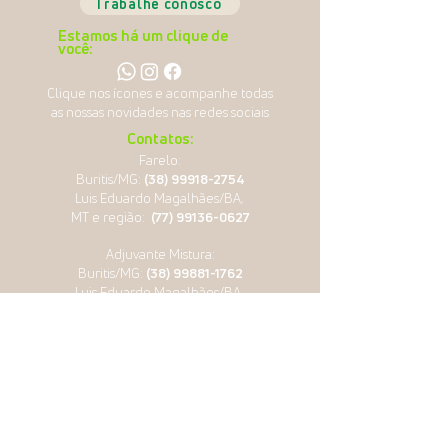
Trabalhe conosco
Estamos há um clique de
você:
Clique nos ícones e acompanhe todas
as nossas novidades nas redes sociais
Contatos:
Farelo:
Buritis/MG:
(38) 99918-2754
Luis Eduardo Magalhães/BA,
MT e região:
(77) 99136-0627
Adjuvante Mistura:
Buritis/MG:
(38) 99881-1762
Luis Eduardo Magalhães/BA,
MT e região:
(77) 99831-7179
comercial
@farmotec.com.br
Matriz:
Rua Sebastião Alves de Souza Sobrinho
Buritis MG | CEP:
38.660-000
CNPJ:
07.553.095
/0001-10